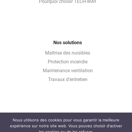
Pourquoi choisir TECH-WAY
Nos solutions
Maîtrise des nuisibles
Protection incendie
Maintenance ventilation
Travaux d’entretien
Nous utilisons des cookies pour vous garantir la meilleure
Glossaire
expérience sur notre site web. Vous pouvez choisir d'activer
FAQ
les cookies ou de les refuser.