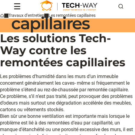
remontées
Reche
capillaires
Travaux d’entretien
Les remontées capillaires
Home
Professionnels
Particuliers
Les solutions Tech-
Conseils & actus
Qui sommes-nous ?
Way contre les
Contact
remontées capillaires
Devis
Les problèmes d’humidité dans les murs d’un immeuble
concernent généralement les caves- même si fréquemment le
problème s’étend au rez-de-chaussée par remontée capillaire.
Ce problème, s’il n’est pas traité, peut provoquer des problèmes
d’odeurs mais surtout une dégradation accélérée des meubles,
cartons ou vêtements stockés.
Bien sûr une bonne ventilation est importante mais lorsque le
problème est lié à des remontées d’eau par capillarité, un
manque d’étanchéité ou une porosité excessive des murs, il est