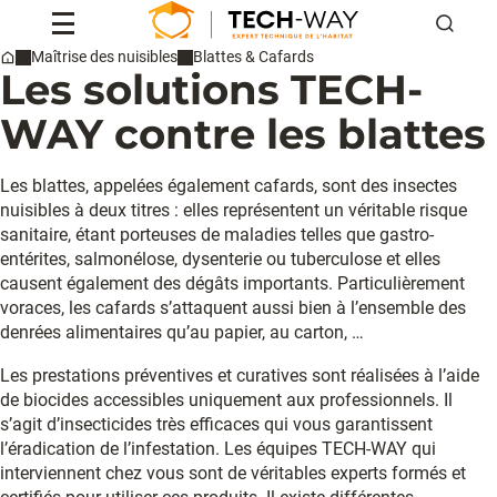
Cafards
Reche
Maîtrise des nuisibles
Blattes & Cafards
Les solutions TECH-
Home
Professionnels
Particuliers
WAY contre les blattes
Conseils & actus
Qui sommes-nous ?
Les blattes, appelées également cafards, sont des insectes
Contact
nuisibles à deux titres : elles représentent un véritable risque
sanitaire, étant porteuses de maladies telles que gastro-
entérites, salmonélose, dysenterie ou tuberculose et elles
Devis
causent également des dégâts importants. Particulièrement
voraces, les cafards s’attaquent aussi bien à l’ensemble des
denrées alimentaires qu’au papier, au carton, …
Les prestations préventives et curatives sont réalisées à l’aide
de biocides accessibles uniquement aux professionnels. Il
s’agit d’insecticides très efficaces qui vous garantissent
l’éradication de l’infestation. Les équipes TECH-WAY qui
interviennent chez vous sont de véritables experts formés et