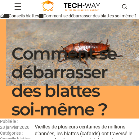
Reche
Conseils blattes
Comment se débarrasser des blattes soi-même ?
Home
Professionnels
Particuliers
Conseils & actus
Comment se
Qui sommes-nous ?
Contact
débarrasser
Devis
des blattes
soi-même ?
Publié le :
Vieilles de plusieurs centaines de millions
28 janvier 2020
Catégories :
d’années, les blattes (cafards) ont traversé le
Conseils blattes