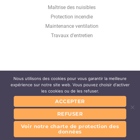
Maîtrise des nuisibles
Protection incendie
Maintenance ventilation
Travaux d’entretien
Nous utilisons des cookies pour vous garantir la meilleure
Glossaire
expérience sur notre site web. Vous pouvez choisir d'activer
FAQ
les cookies ou de les refuser.
Partenaires
ACCEPTER
Contact
REFUSER
Mentions légales
Conditions Générales d’Utilisation du service
Conditions Générales des Prestations
Voir notre charte de protection des
Charte de protection des données
données
@Tech-way 2026