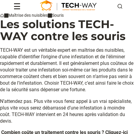
Reche
Maîtrise des nuisibles
Souris
Les solutions TECH-
Home
Professionnels
Particuliers
WAY contre les souris
Conseils & actus
Qui sommes-nous ?
TECH-WAY est un véritable expert en maîtrise des nuisibles,
Contact
capable d’identifier l’origine d’une infestation et de l’éliminer
rapidement et durablement. Il est généralement plus coûteux de
vouloir traiter une infestation soi-même car les produits dans le
Devis
commerce coûtent chers et bien souvent on n’arrive pas venir à
bout de l’infestation. Choisir TECH-WAY, c’est ainsi faire le choix
de la sécurité sans dépenser une fortune.
N’attendez pas. Plus vite vous ferez appel à un vrai spécialiste,
plus vite vous serez débarrassé d’une infestation à moindre
coût. TECH-WAY intervient en 24 heures après validation du
devis.
Combien coûte un traitement contre les souris ?
Cliquez-ici