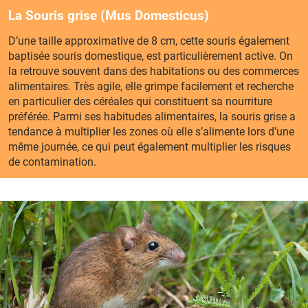
La Souris grise (Mus Domesticus)
D’une taille approximative de 8 cm, cette souris également
baptisée souris domestique, est particulièrement active. On
la retrouve souvent dans des habitations ou des commerces
alimentaires. Très agile, elle grimpe facilement et recherche
en particulier des céréales qui constituent sa nourriture
préférée. Parmi ses habitudes alimentaires, la souris grise a
tendance à multiplier les zones où elle s’alimente lors d’une
même journée, ce qui peut également multiplier les risques
de contamination.