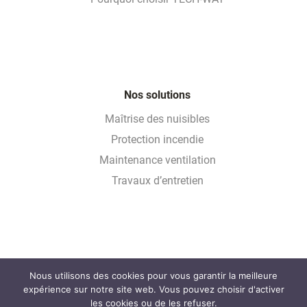
Nos solutions
Maîtrise des nuisibles
Protection incendie
Maintenance ventilation
Travaux d’entretien
Nous utilisons des cookies pour vous garantir la meilleure
Glossaire
expérience sur notre site web. Vous pouvez choisir d'activer
FAQ
les cookies ou de les refuser.