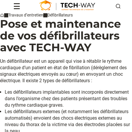
Reche
Travaux d’entretien
Défibrillateurs
Pose et maintenance
Home
Professionnels
Particuliers
de vos défibrillateurs
Conseils & actus
avec TECH-WAY
Qui sommes-nous ?
Contact
Un défibrillateur est un appareil qui vise à rétablir le rythme
cardiaque d’un patient en état de fibrillation (dérèglement des
Devis
signaux électriques envoyés au cœur) en envoyant un choc
électrique. Il existe 2 types de défibrillateurs :
Les défibrillateurs implantables sont incorporés directement
dans l’organisme chez des patients présentant des troubles
du rythme cardiaque graves.
Les défibrillateurs externes (et notamment les défibrillateurs
automatisés) envoient des chocs électriques externes au
niveau du thorax de la victime via des électrodes placées sur
la peau.