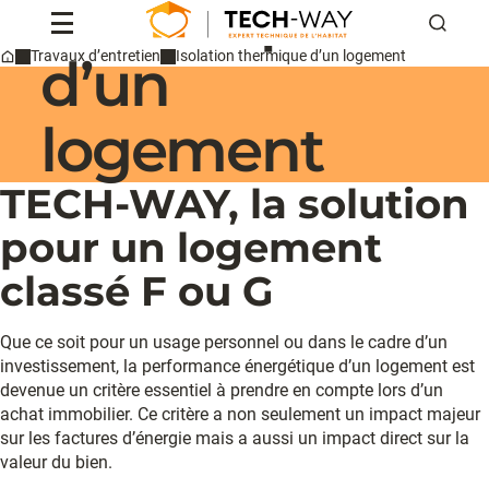
thermique
Reche
d’un
Travaux d’entretien
Isolation thermique d’un logement
Home
Professionnels
Particuliers
logement
Conseils & actus
Qui sommes-nous ?
TECH-WAY, la solution
Contact
pour un logement
Devis
classé F ou G
Que ce soit pour un usage personnel ou dans le cadre d’un
investissement, la performance énergétique d’un logement est
devenue un critère essentiel à prendre en compte lors d’un
achat immobilier. Ce critère a non seulement un impact majeur
sur les factures d’énergie mais a aussi un impact direct sur la
valeur du bien.