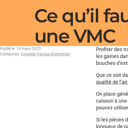
Ce qu’il fa
une VMC
Publié le :
10 mars 2023
Profiter des t
Catégories :
Conseils travaux d’entretien
les gaines da
bouches d’ext
Que ce soit d
qualité de l’air
On place génér
caisson à une 
pouvez utilise
Si les pièces 
longueur de ga