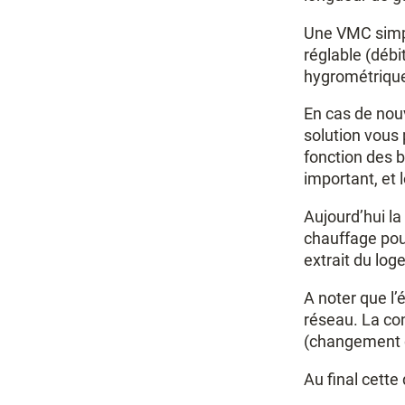
Une VMC simple
réglable (débi
hygrométriques
En cas de nouv
solution vous 
fonction des be
important, et 
Aujourd’hui l
chauffage pouv
extrait du log
A noter que l
réseau. La con
(changement de
Au final cette