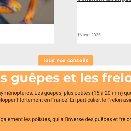
16 avril 2025
Tous nos conseils
es guêpes et les frel
hyménoptères. Les guêpes, plus petites (15 à 20 mm) que l
veloppent fortement en France. En particulier, le Frelon a
ement les polistes, qui à l’inverse des guêpes et frelon