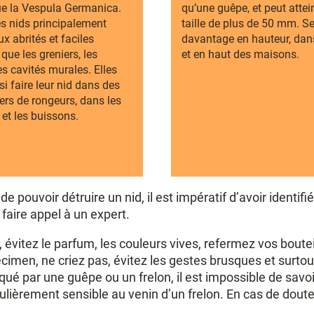
ue la Vespula Germanica.
qu’une guêpe, et peut attei
s nids principalement
taille de plus de 50 mm. S
ux abrités et faciles
davantage en hauteur, dans
 que les greniers, les
et en haut des maisons.
es cavités murales. Elles
i faire leur nid dans des
iers de rongeurs, dans les
 et les buissons.
 pouvoir détruire un nid, il est impératif d’avoir identifi
e faire appel à un expert.
, évitez le parfum, les couleurs vives, refermez vos boutei
cimen, ne criez pas, évitez les gestes brusques et surtout
piqué par une guêpe ou un frelon, il est impossible de sa
iculièrement sensible au venin d’un frelon. En cas de do