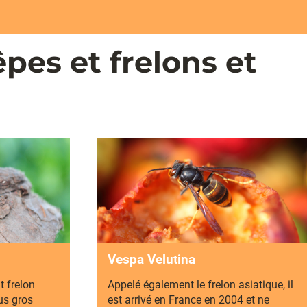
êpes et frelons et
Vespa Velutina
t frelon
Appelé également le frelon asiatique, il
us gros
est arrivé en France en 2004 et ne