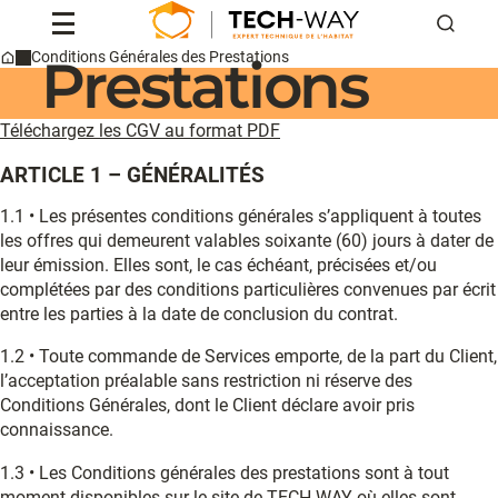
Générales des
Reche
Prestations
Conditions Générales des Prestations
Home
Professionnels
Particuliers
Téléchargez les CGV au format PDF
Conseils & actus
Qui sommes-nous ?
ARTICLE 1 – GÉNÉRALITÉS
Contact
1.1 • Les présentes conditions générales s’appliquent à toutes
les offres qui demeurent valables soixante (60) jours à dater de
leur émission. Elles sont, le cas échéant, précisées et/ou
Devis
complétées par des conditions particulières convenues par écrit
entre les parties à la date de conclusion du contrat.
1.2 • Toute commande de Services emporte, de la part du Client,
l’acceptation préalable sans restriction ni réserve des
Conditions Générales, dont le Client déclare avoir pris
connaissance.
1.3 • Les Conditions générales des prestations sont à tout
moment disponibles sur le site de TECH-WAY où elles sont