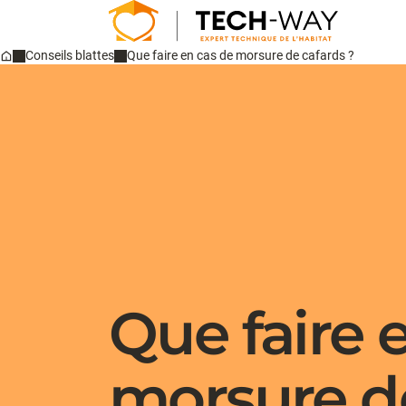
Conseils blattes
Que faire en cas de morsure de cafards ?
Home
Que faire 
morsure de