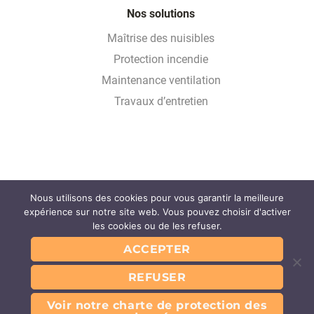
Nos solutions
Maîtrise des nuisibles
Protection incendie
Maintenance ventilation
Travaux d’entretien
Nous utilisons des cookies pour vous garantir la meilleure
Glossaire
expérience sur notre site web. Vous pouvez choisir d'activer
FAQ
les cookies ou de les refuser.
Partenaires
ACCEPTER
Contact
REFUSER
Mentions légales
Conditions Générales d’Utilisation du service
Conditions Générales des Prestations
Voir notre charte de protection des
Charte de protection des données