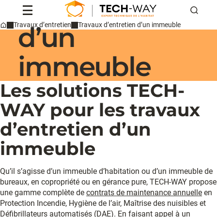
d’entretien
Reche
d’un
Travaux d’entretien
Travaux d’entretien d’un immeuble
Home
Professionnels
Particuliers
immeuble
Conseils & actus
Qui sommes-nous ?
Les solutions TECH-
Contact
WAY pour les travaux
Devis
d’entretien d’un
immeuble
Qu’il s’agisse d’un immeuble d’habitation ou d’un immeuble de
bureaux, en copropriété ou en gérance pure, TECH-WAY propose
une gamme complète de
contrats de maintenance annuelle
en
Protection Incendie, Hygiène de l’air, Maîtrise des nuisibles et
Défibrillateurs automatisés
(DAE). En faisant appel à un