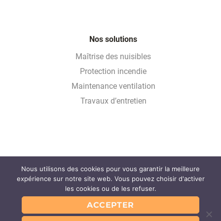
Nos solutions
Maîtrise des nuisibles
Protection incendie
Maintenance ventilation
Travaux d’entretien
Nous utilisons des cookies pour vous garantir la meilleure
Glossaire
expérience sur notre site web. Vous pouvez choisir d'activer
FAQ
les cookies ou de les refuser.
Partenaires
ACCEPTER
Contact