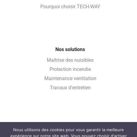
Pourquoi choisir TECH-WAY
Nos solutions
Maîtrise des nuisibles
Protection incendie
Maintenance ventilation
Travaux d’entretien
Nous utilisons des cookies pour vous garantir la meilleure
Glossaire
expérience sur notre site web. Vous pouvez choisir d'activer