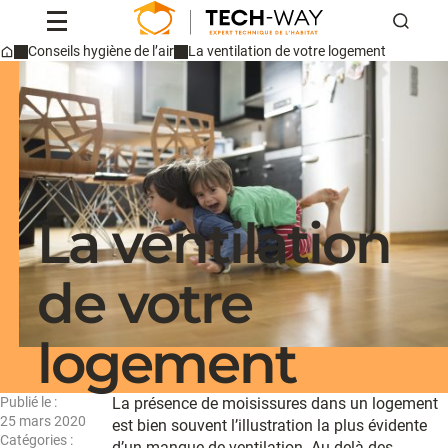
Reche
Conseils hygiène de l’air
La ventilation de votre logement
Home
Professionnels
Particuliers
Conseils & actus
Qui sommes-nous ?
Contact
La ventilation
Devis
de votre
logement
Publié le :
La présence de moisissures dans un logement
25 mars 2020
est bien souvent l’illustration la plus évidente
Catégories :
d’un manque de ventilation. Au-delà des