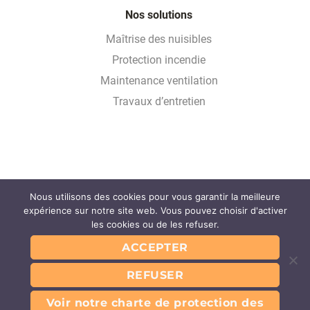
Nos solutions
Maîtrise des nuisibles
Protection incendie
Maintenance ventilation
Travaux d’entretien
Nous utilisons des cookies pour vous garantir la meilleure
Glossaire
expérience sur notre site web. Vous pouvez choisir d'activer
FAQ
les cookies ou de les refuser.
Partenaires
ACCEPTER
Contact
REFUSER
Mentions légales
Conditions Générales d’Utilisation du service
Conditions Générales des Prestations
Voir notre charte de protection des
Charte de protection des données