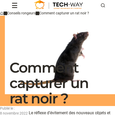
Reche
Conseils rongeurs
Comment capturer un rat noir ?
Home
Professionnels
Particuliers
Conseils & actus
Qui sommes-nous ?
Contact
Comment
Devis
capturer un
rat noir ?
Publié le :
Le réflexe d’évitement des nouveaux objets et
8 novembre 2022