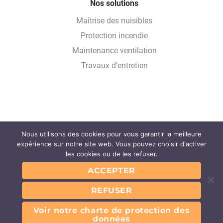
Nos solutions
Maîtrise des nuisibles
Protection incendie
Maintenance ventilation
Travaux d’entretien
Nous utilisons des cookies pour vous garantir la meilleure
Glossaire
expérience sur notre site web. Vous pouvez choisir d'activer
FAQ
les cookies ou de les refuser.
Partenaires
ACCEPTER
Contact
REFUSER
Mentions légales
Conditions Générales d’Utilisation du service
Conditions Générales des Prestations
Voir notre charte de protection des
Charte de protection des données
données
@Tech-way 2026