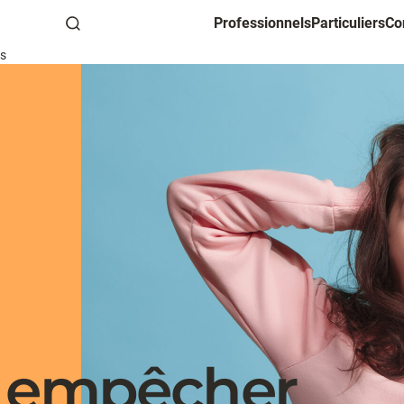
Professionnels
Particuliers
Co
Recherche
us
 empêcher