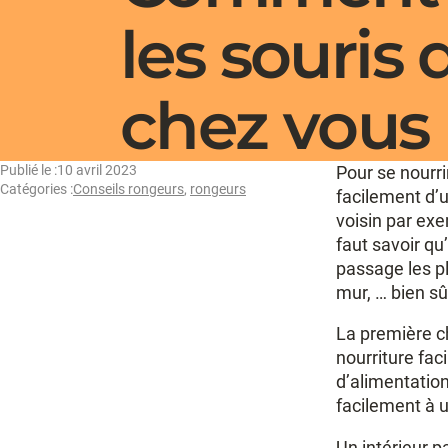
les souris 
chez vous
Publié le :
10 avril 2023
Pour se nourri
Catégories :
Conseils rongeurs
,
rongeurs
facilement d’u
voisin par exe
faut savoir qu
passage les pl
mur, … bien sû
La première ch
nourriture fac
d’alimentation 
facilement à un
Un intérieur p