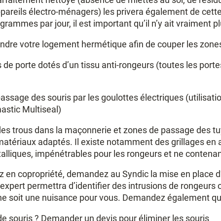
appareils électro-ménagers) les privera également de ce
 grammes par jour, il est important qu’il n’y ait vraiment 
 rendre votre logement hermétique afin de couper les zones
 de porte dotés d’un tissu anti-rongeurs (toutes les porte
ssage des souris par les goulottes électriques (utilisat
mastic Multiseal)
s trous dans la maçonnerie et zones de passage des tuyau
s matériaux adaptés. Il existe notamment des grillages e
talliques, impénétrables pour les rongeurs et ne conten
z en copropriété, demandez au Syndic la mise en place d’u
 expert permettra d’identifier des intrusions de rongeurs o
ne soit une nuisance pour vous. Demandez également qu
e souris ? Demander un devis pou
r éliminer les souris